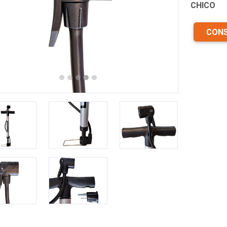
CHICO
revious
Next
CONS