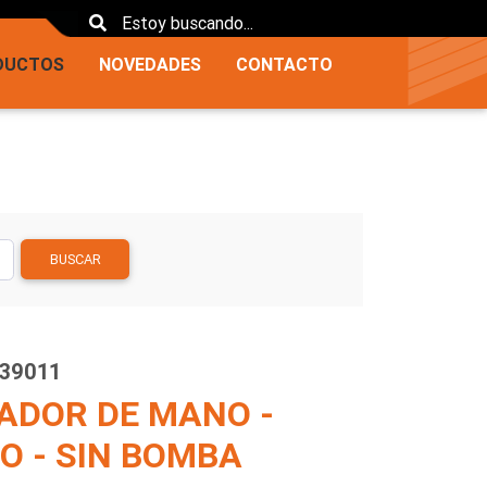
DUCTOS
NOVEDADES
CONTACTO
BUSCAR
439011
ADOR DE MANO -
O - SIN BOMBA