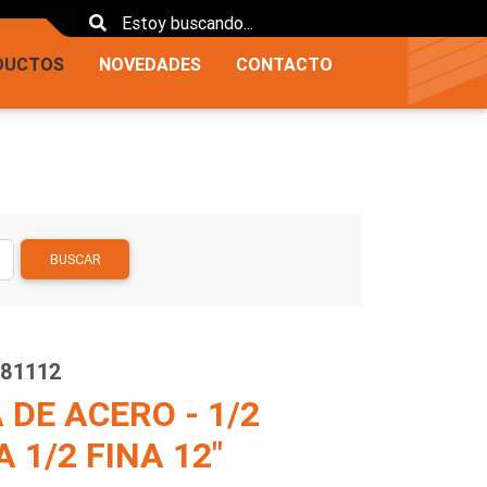
DUCTOS
NOVEDADES
CONTACTO
BUSCAR
681112
 DE ACERO - 1/2
 1/2 FINA 12"