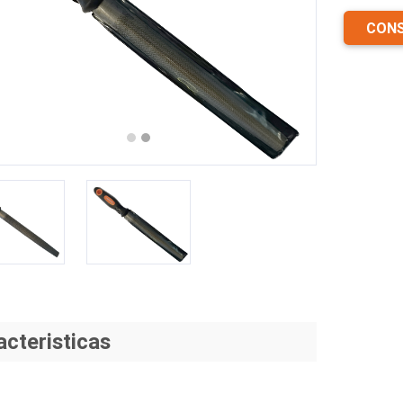
CONS
revious
Next
acteristicas