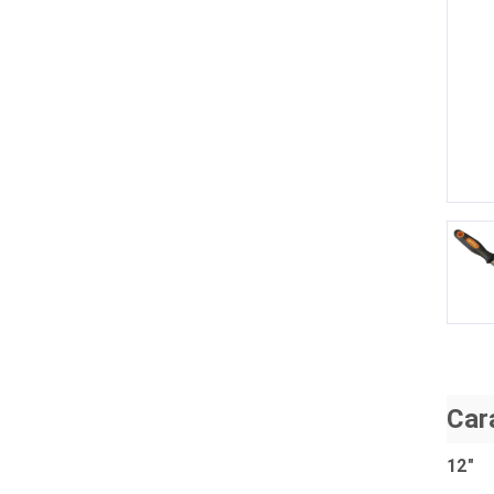
P
Car
12"