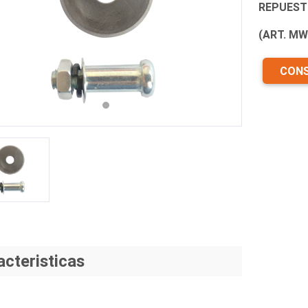
REPUEST
revious
Next
(ART. MW
CONS
acteristicas