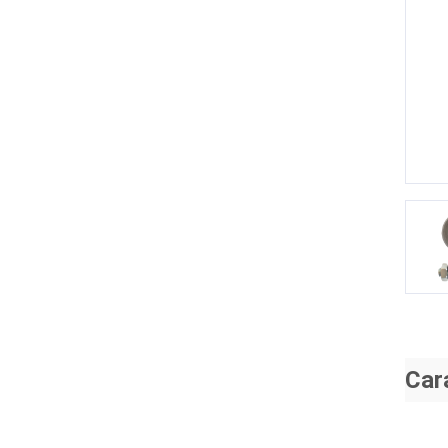
P
Car