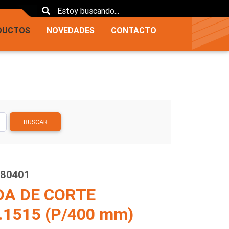
DUCTOS
NOVEDADES
CONTACTO
BUSCAR
380401
DA DE CORTE
1515 (P/400 mm)