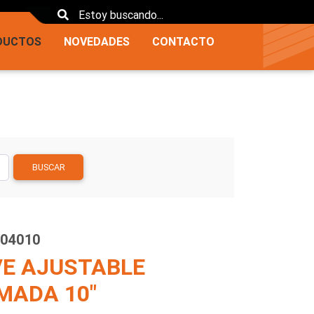
DUCTOS
NOVEDADES
CONTACTO
BUSCAR
804010
VE AJUSTABLE
MADA 10"