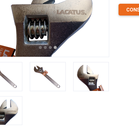
CONS
revious
Next