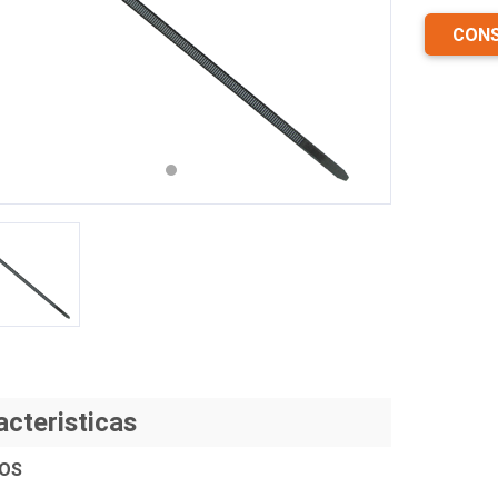
CONS
revious
Next
acteristicas
OS