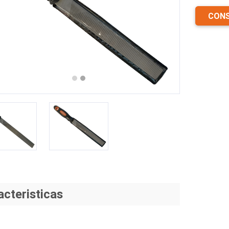
CONS
revious
Next
acteristicas