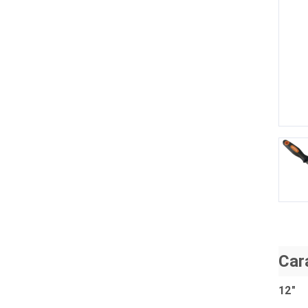
P
Car
12"